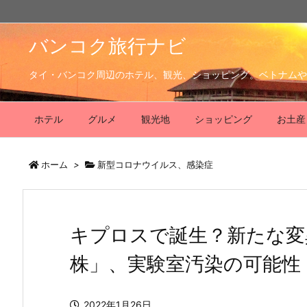
バンコク旅行ナビ
タイ・バンコク周辺のホテル、観光、ショッピング。ベトナムや
ホテル
グルメ
観光地
ショッピング
お土産
ホーム
>
新型コロナウイルス、感染症
キプロスで誕生？新たな変
株」、実験室汚染の可能性
2022年1月26日