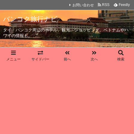
お問い合わせ
RSS
Feedly
バンコク旅行ナビ
タイ・バンコク周辺のホテル、観光、ショッピング。ベトナムやハ
ワイの情報も。
メニュー
サイドバー
前へ
次へ
検索