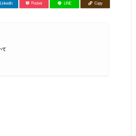
LinkedIn
Pocket
LINE
Copy
。
いて