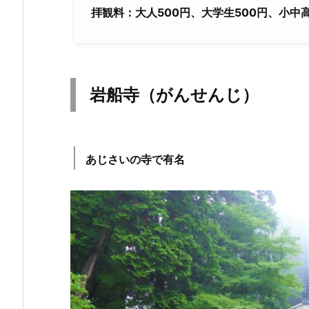
拝観料：大人500
円、大学生500
円、小中高
岩船寺（がんせんじ）
あじさいの寺で有名