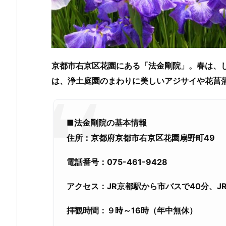
京都市右京区花園にある「法金剛院」。春は、
は、浄土庭園のまわりに美しいアジサイや花菖
■法金剛院の基本情報
住所：京都府京都市右京区花園扇野町49
電話番号：075-461-9428
アクセス：JR
京都駅から市バスで40
分、J
拝観時間：９時～16
時（年中無休）