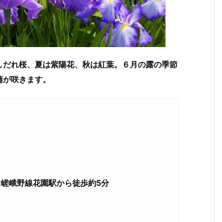
しだれ桜、夏は紫陽花、秋は紅葉。６月の露の季節
蒲が咲きます。
R
嵯峨野線花園駅から徒歩約5
分