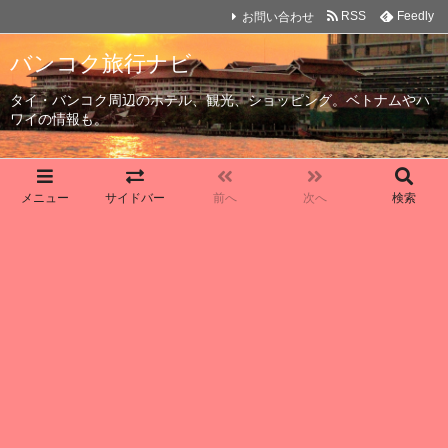
お問い合わせ
RSS
Feedly
バンコク旅行ナビ
タイ・バンコク周辺のホテル、観光、ショッピング。ベトナムやハ
ワイの情報も。
メニュー
サイドバー
前へ
次へ
検索