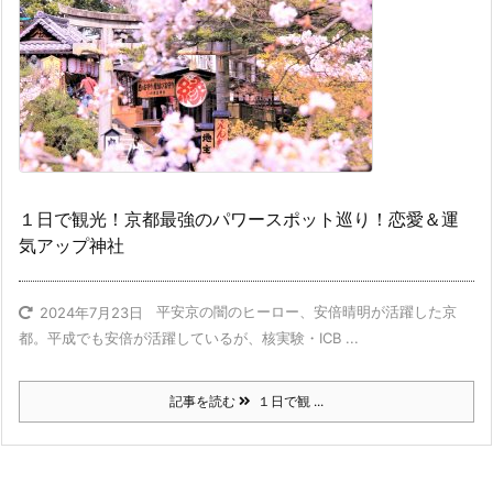
１日で観光！京都最強のパワースポット巡り！恋愛＆運
気アップ神社
平安京の闇のヒーロー、安倍晴明が活躍した京
2024年7月23日
都。平成でも安倍が活躍しているが、核実験・ICB ...
記事を読む
１日で観 ...