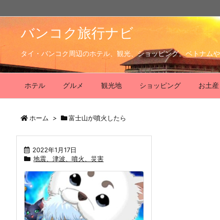
バンコク旅行ナビ
タイ・バンコク周辺のホテル、観光、ショッピング。ベトナムや
ホテル
グルメ
観光地
ショッピング
お土産
ホーム
>
富士山が噴火したら
2022年1月17日
地震、津波、噴火、災害