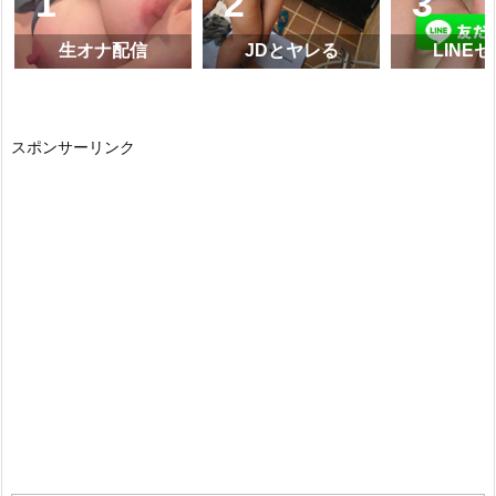
生オナ配信
JDとヤレる
LINE
スポンサーリンク